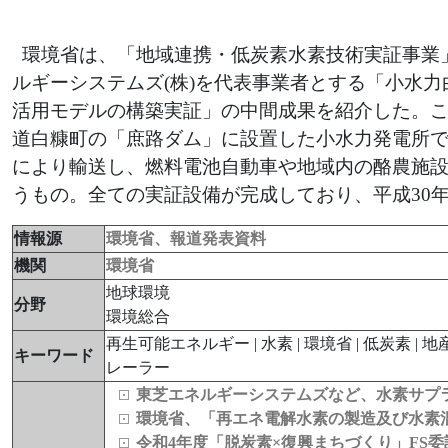
環境省は、「地域連携・低炭素水素技術実証事業」
ルギーシステムズ(株)を代表事業者とする「小水
活用モデルの構築実証」の中間成果を紹介した。こ
道白糠町の「庶路ダム」に設置した小水力発電所
により輸送し、燃料電池自動車や地域内の酪農施
うもの。全ての実証設備が完成しており、平成30年
情報源
環境省、報道発表資料
機関
環境省
地球環境
分野
環境総合
再生可能エネルギー | 水素 | 環境省 | 低炭素 |
キーワード
レーラー
東芝エネルギーシステムズなど、水素サプ
環境省、「再エネ電解水素の製造及び水素
令和4年度「脱炭素×復興まちづくり」FS