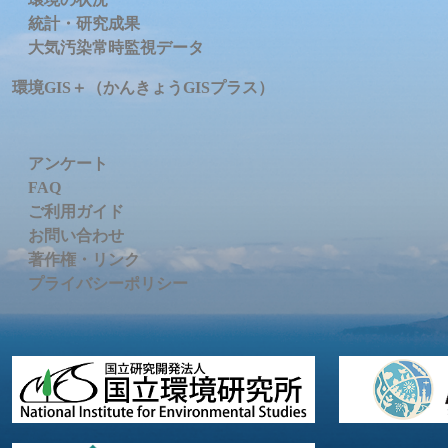
統計・研究成果
大気汚染常時監視データ
環境GIS＋（かんきょうGISプラス）
アンケート
FAQ
ご利用ガイド
お問い合わせ
著作権・リンク
プライバシーポリシー