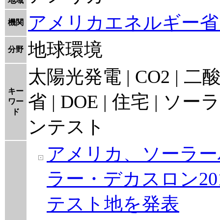
地域
アメリカエネルギー省
機関
地球環境
分野
太陽光発電 | CO2 |
キー
省 | DOE | 住宅 | ソ
ワー
ド
ンテスト
アメリカ、ソーラー
ラー・デカスロン2
テスト地を発表