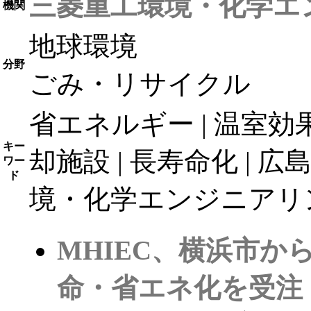
三菱重工環境・化学エ
機関
地球環境
分野
ごみ・リサイクル
省エネルギー | 温室効果ガ
キー
却施設 | 長寿命化 | 広
ワー
ド
境・化学エンジニアリン
MHIEC、横浜市
命・省エネ化を受注