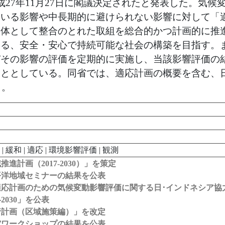
27年11月27日に閣議決定されたと発表した。気候
ている影響や中長期的に避けられない影響に対して「
全体として整合のとれた取組を総合的かつ計画的に推
きる、安全・安心で持続可能な社会の構築を目指す。
びその影響の評価を定期的に実施し、当該影響評価の
こととしている。同省では、適応計画の概要を含む、
う。
| 緩和 | 適応 | 環境影響評価 | 観測
計画（2017-2030）」を策定
平洋地域セミナーの結果を公表
応計画のための気候変動影響評価に関する日･インドネシア協
030」を公表
行計画（区域施策編）」を改定
究ワークショップの結果を公表