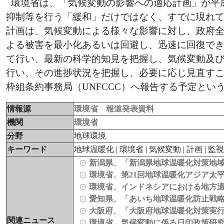
環境省は、「気候変動の影響への適応計画」が平成
抑制等を行う「緩和」だけではなく、すでに現れ
計画は、気候変動による様々な影響に対し、政府
よる被害を最小化あるいは回避し、迅速に回復で
て行い、最新の科学的知見を把握し、気候変動及
行い、その進捗状況を把握し、必要に応じ見直す
枠組条約事務局（UNFCCC）へ報告する予定とい
情報源
環境省 報道発表資料
機関
環境省
分野
地球環境
キーワード
地球温暖化 | 環境省 | 気候変動 | 計画 | 監視 
新潟県、「新潟県地球温暖化対策地域推進
環境省、第21回地球温暖化アジア太
環境省、インドネシアにおける地方適
愛知県、「あいち地球温暖化防止戦略2
大阪府、「大阪府地球温暖化対策実
関連ニュース
環境省、気候変動に係る日印政策研