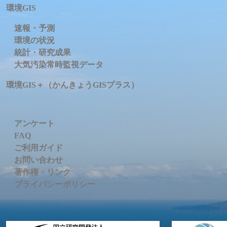
環境GIS
速報・予測
環境の状況
統計・研究成果
大気汚染常時監視データ
環境GIS＋（かんきょうGISプラス）
アンケート
FAQ
ご利用ガイド
お問い合わせ
著作権・リンク
プライバシーポリシー