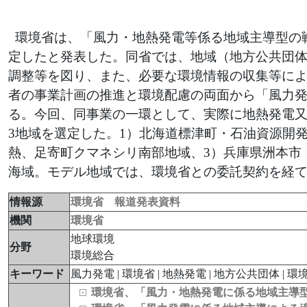
環境省は、「風力・地熱発電等係る地域主導型の
定したと発表した。同省では、地域（地方公共団
調整等を図り、また、必要な環境情報の収集等に
者の事業計画の推進と環境配慮の両面から「風力
る。今回、同事業の一環として、実際に地熱発電
3地域を選定した。1）北海道標津町・石油資源開
熱、足寄町クマネシリ南部地域、3）兵庫県洲本市
海域。モデル地域では、環境省との委託契約を経
情報源
環境省 報道発表資料
機関
環境省
地球環境
分野
環境総合
キーワード
風力発電 | 環境省 | 地熱発電 | 地方公共団体 | 
環境省、「風力・地熱発電に係る地域主導