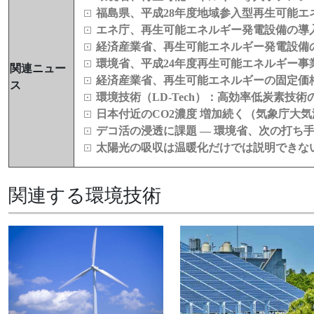
福島県、平成28年度地域参入型再生可能
エネ庁、再生可能エネルギー発電設備の導入
経済産業省、再生可能エネルギー発電設備の
環境省、平成24年度再生可能エネルギー
関連ニュー
経済産業省、再生可能エネルギーの固定価
ス
環境技術（LD‑Tech）：高効率低炭素技
日本付近のCO2濃度 増加続く（気象庁大
デコ活の浸透に課題 ― 環境省、次の打ち
太陽光の吸収は温暖化だけでは説明できな
関連する環境技術