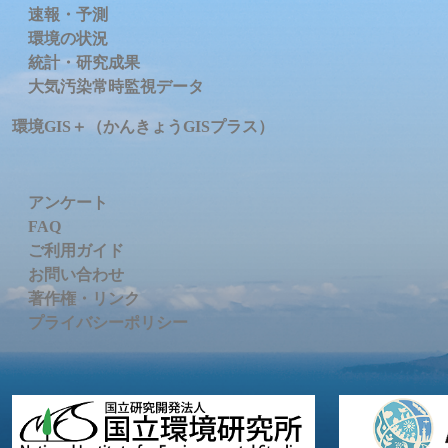
速報・予測
環境の状況
統計・研究成果
大気汚染常時監視データ
環境GIS＋（かんきょうGISプラス）
アンケート
FAQ
ご利用ガイド
お問い合わせ
著作権・リンク
プライバシーポリシー