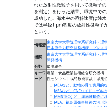
れた放射性微粒子を用いて微粒子の
を測定）を行った結果、環境中での
成功した。海水中の溶解速度は純水
では半径1 μm程度の放射性微粒子
という。
東京大学大学院理学系研究科・理
情報源
日本原子力研究開発機構 プレス
東京大学大学院理学系研究科・理
機関
開発機構
分野
環境総合
キーワ
農業・食品産業技術総合研究機構 | 
ード
性セシウム | 福島原発事故 | 放射
JAEAなど、動物の骨で実用
JAEAなど、CNFハイドロゲ
JAMSTECなど、海底堆積物
JAEA、福島原発事故後の河川