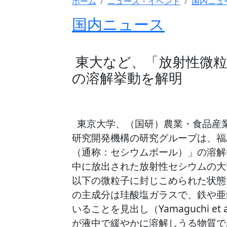
ホーム
ニュース・イベント
国内ニュ
国内ニュース
東大など、「放射性微粒
の溶解挙動を解明
東京大学、（国研）農業・食品産
研究開発機構の研究グループは、福
（通称：セシウムボール）」の溶解
中に放出された放射性セシウムの大
以下の微粒子に封じこめられた状態
の主成分は珪酸塩ガラスで、鉄や亜
いることを見出し（Yamaguchi et al.
が液中で緩やかに溶解しうる物質で