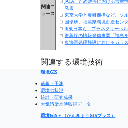
JAEA、ため池等における放
関連ニ
発表
ュース
東京大学と農研機構など、ソ
国環研、福島県環境創造セン
JR東日本ら、プラネタリーヘ
復興庁の情報発信事業「福島を味わ
東海再処理施設におけるガラス
関連する環境技術
環境GIS
速報・予測
環境の状況
統計・研究成果
大気汚染常時監視データ
環境GIS＋（かんきょうGISプラス）