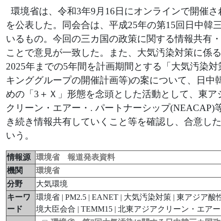
環境省は、令和3年9月16日にオンラインで開催
を公表した。同会合は、平成25年の第15回日中韓三
いるもの。今回の三カ国の政策に関する情報共有
ことで意見が一致した。また、大気汚染対策に係る第
2025年までの5年間を計画期間とする「大気汚染
キンググループの開催計画等)の案について、日中
めの「3＋Ｘ」形態を念頭とした活動として、東アジ
クリーン・エアー・. パートナーシップ(NEACAP
き続き情報共有していくこと等を確認し、合意した
いう。
情報源
環境省 報道発表資料
機関
環境省
分野
大気環境
キーワ
環境省 | PM2.5 | EANET | 大気汚染対策 | 
ード
境大臣会合 | TEMM15 | 北東アジアクリーン・エアー・