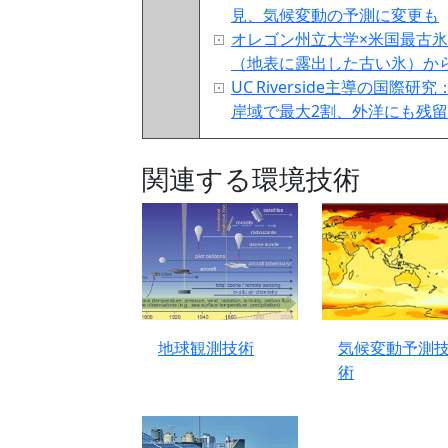
見、気候変動の予測に変更も
オレゴン州立大学×米国最古氷探
（地表に露出した古い氷）から3
UC Riverside主導の
岸域で最大2割、外洋にも残留
関連する環境技術
地球観測技術
気候変動予測
術