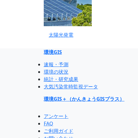
太陽光発電
環境GIS
速報・予測
環境の状況
統計・研究成果
大気汚染常時監視データ
環境GIS＋（かんきょうGISプラス）
アンケート
FAQ
ご利用ガイド