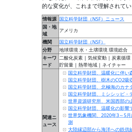
的な変化が、これまで理解されてい
情報源
国立科学財団（NSF）ニュース
国・地
アメリカ
域
機関
国立科学財団（NSF）
分野
地球環境 水・土壌環境 環境総合
キーワ
二酸化炭素 | 気候変動 | 炭素循環 
ード
貯留量 | 熱帯地域 | ネイチャー
国立科学財団、温暖化に伴い
国立科学財団、樹木のCO2吸
国立科学財団、北極海のカナ
国立科学財団、ミシシッピ・
世界資源研究所、米国西部の
国立科学財団、温暖化の影響
世界気象機関、2020年3～
関連ニ
測
ュース
大陸縁辺部から海洋への鉄供