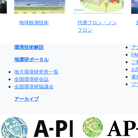
地球観測技術
代替フロン・ノン
フロン
環境技術解説
ア
FA
地環研ポータル
ご
お
地方環境研究所一覧
著
全国環境研会誌
プ
全国環境研協議会
アーカイブ