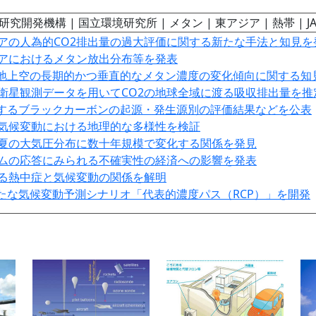
究開発機構 | 国立環境研究所 | メタン | 東アジア | 熱帯 | J
アジアの人為的CO2排出量の過大評価に関する新たな手法と知見を
アジアにおけるメタン放出分布等を発表
地上空の長期的かつ垂直的なメタン濃度の変化傾向に関する知
上・衛星観測データを用いてCO2の地球全域に渡る吸収排出量を推
するブラックカーボンの起源・発生源別の評価結果などを公表
の古気候変動における地理的な多様性を検証
海の夏の大気圧分布に数十年規模で変化する関係を発見
ステムの応答にみられる不確実性の経済への影響を発表
おける熱中症と気候変動の関係を解明
たな気候変動予測シナリオ「代表的濃度パス（RCP）」を開発