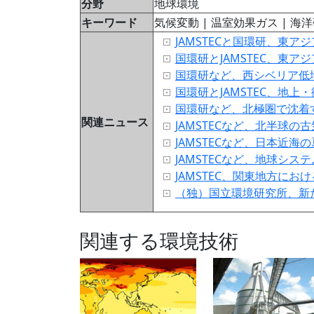
分野
地球環境
キーワード
気候変動 | 温室効果ガス | 海洋研
JAMSTECと国環研、東
国環研とJAMSTEC、東
国環研など、西シベリア低
国環研とJAMSTEC、地
国環研など、北極圏で沈着
関連ニュース
JAMSTECなど、北半球
JAMSTECなど、日本近
JAMSTECなど、地球シ
JAMSTEC、関東地方に
（独）国立環境研究所、新
関連する環境技術