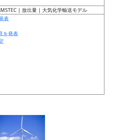
AMSTEC | 放出量 | 大気化学輸送モデル
発表
見を発表
定