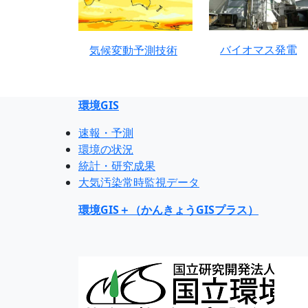
バイオマス発電
気候変動予測技術
環境GIS
速報・予測
環境の状況
統計・研究成果
大気汚染常時監視データ
環境GIS＋（かんきょうGISプラス）