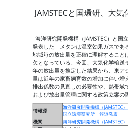
JAMSTECと国環研、
海洋研究開発機構（JAMSTEC）と
発表した。メタンは温室効果ガスであ
地域毎の放出量を正確に理解すること
欠となっている。今回、大気化学輸送モ
年の放出量を推定した結果から、東ア
量は近年の家畜飼育数の増加に伴い増
排出係数の見直しの必要性や、熱帯域
および放出量管理に関する政策立案の
海洋研究開発機構（JAMSTEC
情報源
国立環境研究所 報道発表
機関
海洋研究開発機構（JAMSTEC